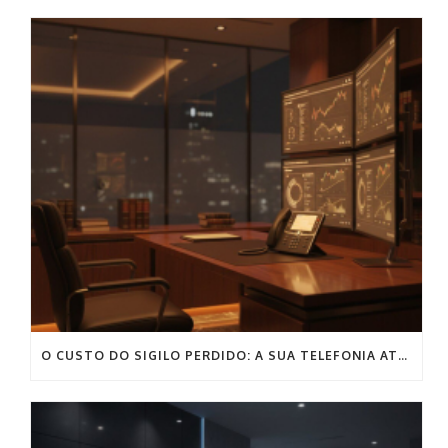
O CUSTO DO SIGILO PERDIDO: A SUA TELEFONIA ATUAL PODE COMPROMETER O SEU ESCRITÓRIO?