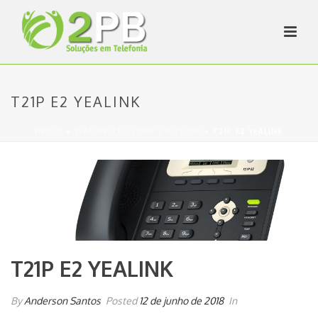
T21P E2 YEALINK
INÍCIO
»
YEALINK TELEFONE T30/T30P
»
T21P E2 YEALINK
T21P E2 YEALINK
By
Anderson Santos
Posted
12 de junho de 2018
In