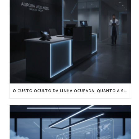
O CUSTO OCULTO DA LINHA OCUPADA: QUANTO A SUA CLÍNICA SANGRA POR MÊS NA RECEPÇÃO?