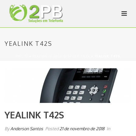
YEALINK T42S
INÍCIO
»
YEALINK IP GIGA DISPLAY T42S
»
YEALINK T42S
YEALINK T42S
By
Anderson Santos
Posted
21 de novembro de 2018
In