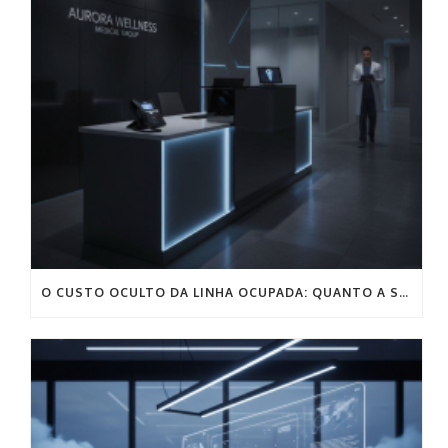
O CUSTO OCULTO DA LINHA OCUPADA: QUANTO A SUA CLÍNICA SANGRA POR MÊS NA RECEPÇÃO?