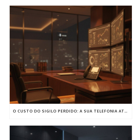
O CUSTO DO SIGILO PERDIDO: A SUA TELEFONIA ATUAL PODE COMPROMETER O SEU ESCRITÓRIO?