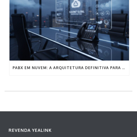
PABX EM NUVEM: A ARQUITETURA DEFINITIVA PARA A COMUNICAÇÃO EMPRESARIAL SEM FRICÇÃO
REVENDA YEALINK