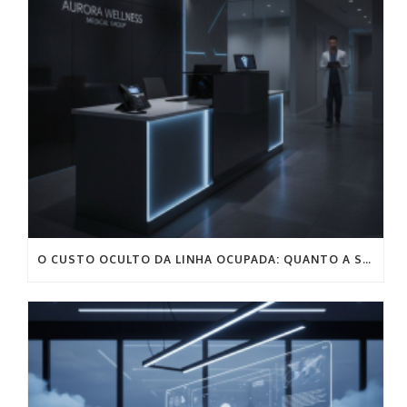
O CUSTO OCULTO DA LINHA OCUPADA: QUANTO A SUA CLÍNICA SANGRA POR MÊS NA RECEPÇÃO?