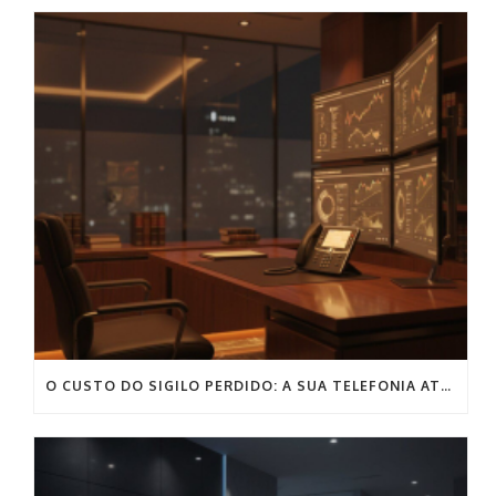
O CUSTO DO SIGILO PERDIDO: A SUA TELEFONIA ATUAL PODE COMPROMETER O SEU ESCRITÓRIO?