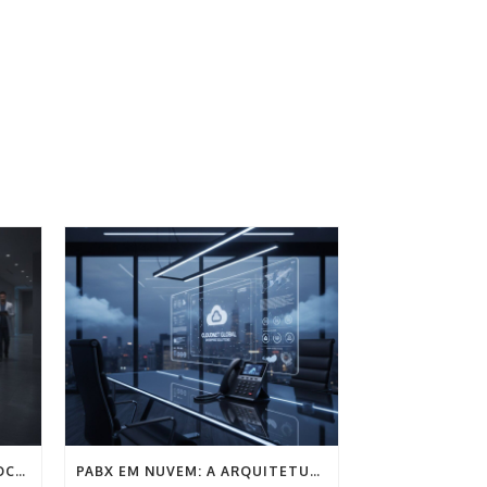
O CUSTO OCULTO DA LINHA OCUPADA: QUANTO A SUA CLÍNICA SANGRA POR MÊS NA RECEPÇÃO?
PABX EM NUVEM: A ARQUITETURA DEFINITIVA PARA A COMUNICAÇÃO EMPRESARIAL SEM FRICÇÃO