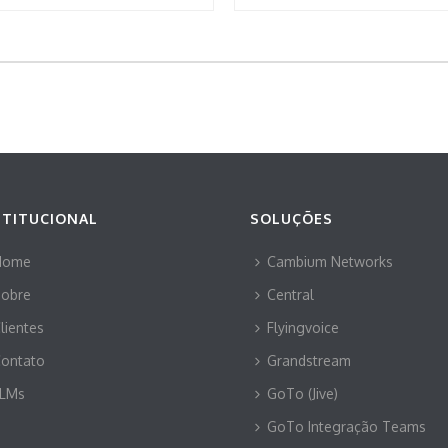
STITUCIONAL
SOLUÇÕES
Home
Cambium Networks
obre
Central
lientes
Flyingvoice
ontato
Grandstream
LLMs
GoTo (Jive)
GoTo Integração Teams