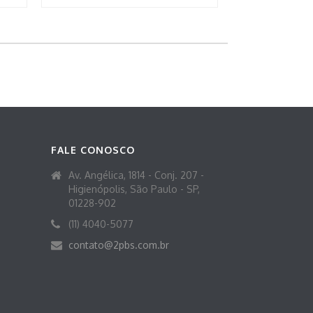
FALE CONOSCO
Av. Angélica, 1814 - Conj. 207 -
Higienópolis, São Paulo - SP,
01228-902
(11) 4040-5077
contato@2pbs.com.br