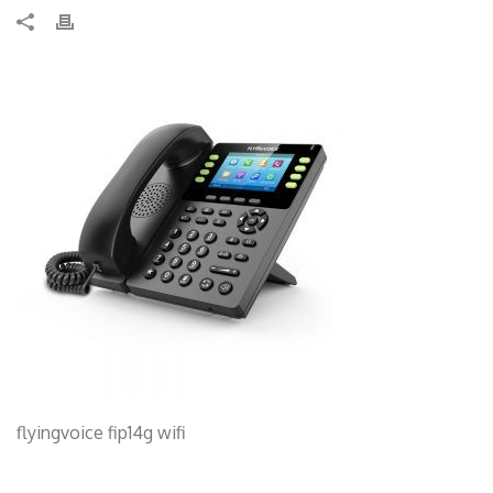
flyingvoice fip14g wifi