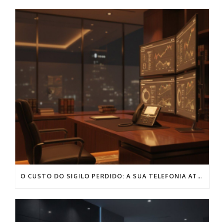
O CUSTO DO SIGILO PERDIDO: A SUA TELEFONIA ATUAL PODE COMPROMETER O SEU ESCRITÓRIO?