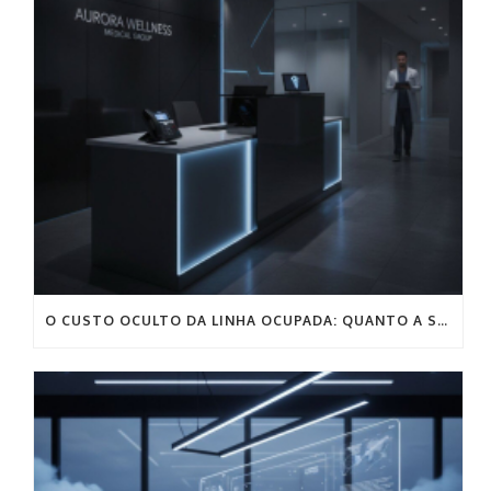
O CUSTO OCULTO DA LINHA OCUPADA: QUANTO A SUA CLÍNICA SANGRA POR MÊS NA RECEPÇÃO?