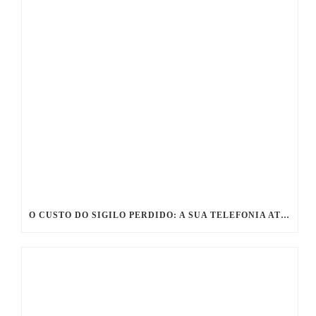
O CUSTO DO SIGILO PERDIDO: A SUA TELEFONIA ATUAL PODE COMPROMETER O SEU ESCRITÓRIO?