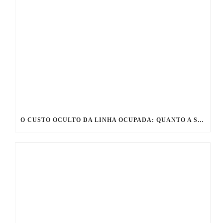
O CUSTO OCULTO DA LINHA OCUPADA: QUANTO A SUA CLÍNICA SANGRA POR MÊS NA RECEPÇÃO?