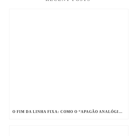
O FIM DA LINHA FIXA: COMO O “APAGÃO ANALÓGICO” PODE DESTRUIR AS VENDAS DA SUA EMPRESA