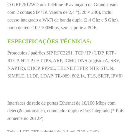
O GRP2612W é um Telefone IP avançado da Grandstream
com 2 contas SIP / IP. Viseira de 2,4 “(320 × 240), inclui
acesso integrado a Wi-Fi de banda dupla (2,4 Ghz e 5 Ghz),
porta de rede 10 / 100Mbps, sem suporte a POE.
ESPECIFICAÇÕES TÉCNICAS:
Protocolos / padrões SIP RFC3261, TCP / IP / UDP, RTP /
RTCP, HTTP / HTTPS, ARP, ICMP, DNS (registro A, SRV,
NAPTR), DHCP, PPPoE, TELNET,TFTP, NTP, STUN,
SIMPLE, LLDP, LDAP, TR-069, 802.1x, TLS, SRTP, IPV6)
Interfaces de rede de portas Ethernet de 10/100 Mbps com
detecção automática, comutador duplo e PoE integrado (* PoE
somente no 2612P)
Tela a LCD TFT colorido de 2,4 pol (320 × 240)