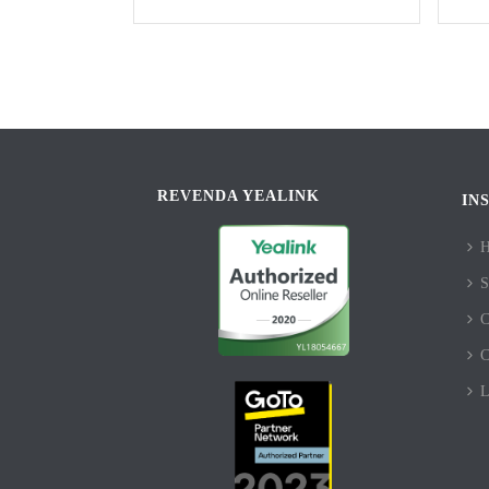
REVENDA YEALINK
IN
S
C
C