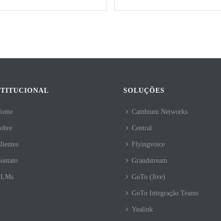
STITUCIONAL
SOLUÇÕES
Home
Cambium Networks
obre
Central
lientes
Flyingvoice
ontato
Grandstream
LLMs
GoTo (Jive)
GoTo Integração Teams
Yealink