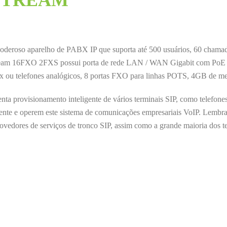
STREAM
so aparelho de PABX IP que suporta até 500 usuários, 60 chamadas 
ream 16FXO 2FXS possui porta de rede LAN / WAN Gigabit com PoE in
fax ou telefones analógicos, 8 portas FXO para linhas POTS, 4GB de me
ovisionamento inteligente de vários terminais SIP, como telefones I
mente e operem este sistema de comunicações empresariais VoIP. Lembr
provedores de serviços de tronco SIP, assim como a grande maioria dos t