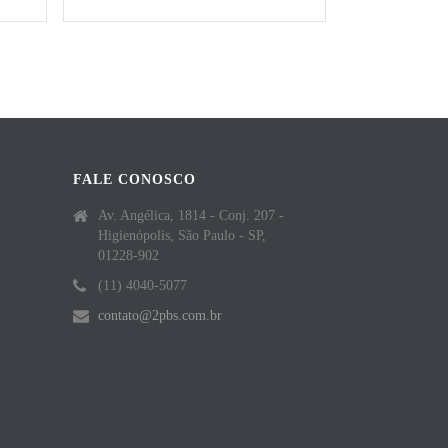
FALE CONOSCO
Av. Angélica, 1814 - Conj. 207 -
Higienópolis, São Paulo - SP,
01228-902
(11) 4040-5077
contato@2pbs.com.br