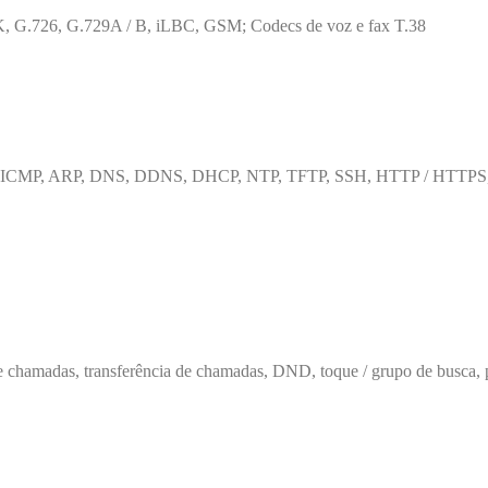
K, G.726, G.729A / B, iLBC, GSM; Codecs de voz e fax T.38
RTCP, ICMP, ARP, DNS, DDNS, DHCP, NTP, TFTP, SSH, HTTP / HTTP
hamadas, transferência de chamadas, DND, toque / grupo de busca, pag