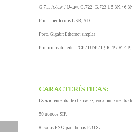
G.711 A-law / U-law, G.722, G.723.1 5.3K / 6.3
Portas periféricas USB, SD
Porta Gigabit Ethernet simples
Protocolos de rede: TCP / UDP / IP, RTP / 
CARACTERÍSTICAS:
Estacionamento de chamadas, encaminhamento de c
50 troncos SIP.
8 portas FXO para linhas POTS.