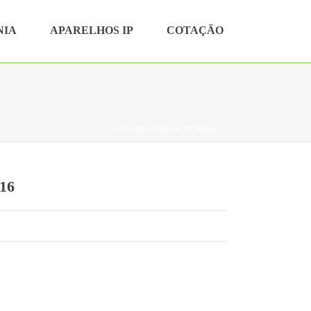
NIA
APARELHOS IP
COTAÇÃO
INÍCIO
»
PRODUTOS
»
GRANDSTREAM UCM6116
16